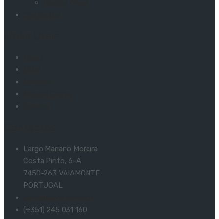
Raigrás Anual
Contactos
Links Úteis
Ajasul
Acos
Apormor
Natural Carnes
Ovibeira
Contactos
Largo Mariano Moreira
Costa Pinto, 6-A
7450-263 VAIAMONTE
PORTUGAL
geral@cleverclover.pt
(+351) 245 031 160