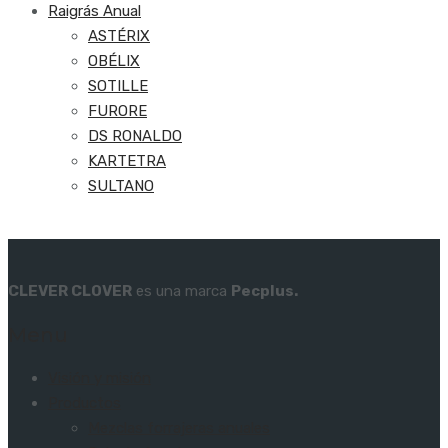
Raigrás Anual
ASTÉRIX
OBÉLIX
SOTILLE
FURORE
DS RONALDO
KARTETRA
SULTANO
CLEVER CLOVER
es una marca
Pecplus.
Menu
Visión y misión
Productos
Mezclas forrajeras anuales