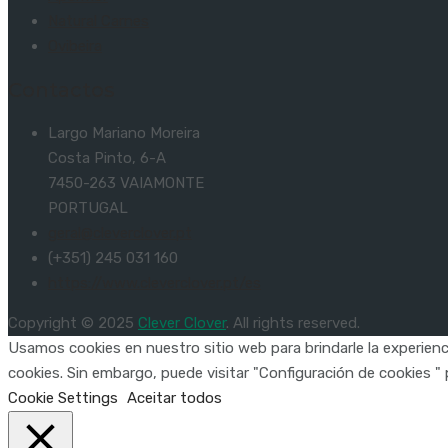
Natural Carnes
Ovibeira
Contactos
Largo Mariano Moreira
Costa Pinto, 6-A
7450-263 VAIAMONTE
PORTUGAL
geral@cleverclover.pt
(+351) 245 031 160
https://www.cleverclover.pt/es
Copyright © 2025
Clever Clover
. All rights reserved.
Usamos cookies en nuestro sitio web para brindarle la experienci
cookies. Sin embargo, puede visitar "Configuración de cookies 
Cookie Settings
Aceitar todos