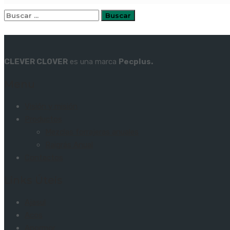
Buscar:
CLEVER CLOVER
es una marca
Pecplus.
Menu
Visión y misión
Productos
Mezclas forrajeras anuales
Raigrás Anual
Contactos
Links Úteis
Ajasul
Acos
Apormor