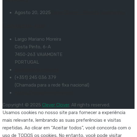
Agosto 20, 2025
Clever Clover – Revista Ruminantes
Contacte-nos
Largo Mariano Moreira
Costa Pinto, 6-A
7450-263 VAIAMONTE
PORTUGAL
geral@cleverclover.pt
(+351) 245 036 379
(Chamada para a rede fixa nacional)
https://www.cleverclover.pt
Copyright © 2025
Clever Clover
. All rights reserved.
Usamos cookies no nosso site para fornecer a experiência
mais relevante, lembrando as suas preferências e visitas
repetidas. Ao clicar em “Aceitar todos”, você concorda com o
uso de TODOS os cookies. No entanto, você pode visitar