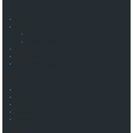
MENU
Visão e Missão
Produtos
Misturas Anuais
Azevéns Anuais
Contatos
Privacidade & Termos
Livro de Reclamações
Links Úteis
Ajasul
Acos
Apormor
Natural Carnes
Ovibeira
Notícias