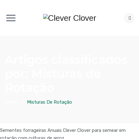
Artigos classificados
por:
Misturas de
Rotação
Home
→
Misturas De Rotação
Sementes forrageiras Anuais Clever Clover para semear em
rotação com culturas de arroz