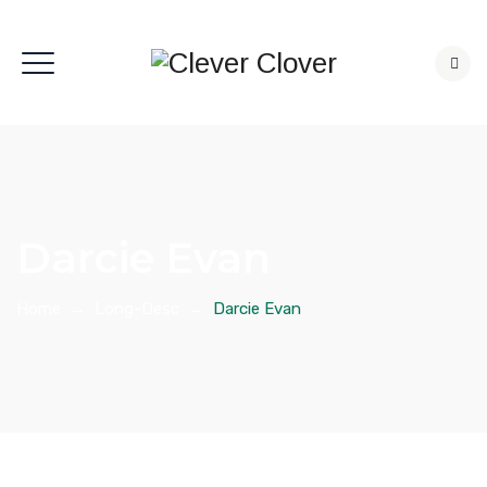
Darcie Evan
Home
→
Long-Desc
→
Darcie Evan