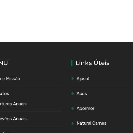
NU
Links Úteis
o e Missão
Ajasul
utos
Acos
sturas Anuais
Apormor
evéns Anuais
Natural Carnes