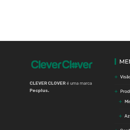
ME
Visã
CLEVER CLOVER
é uma marca
Pecplus.
Prod
Mi
Az